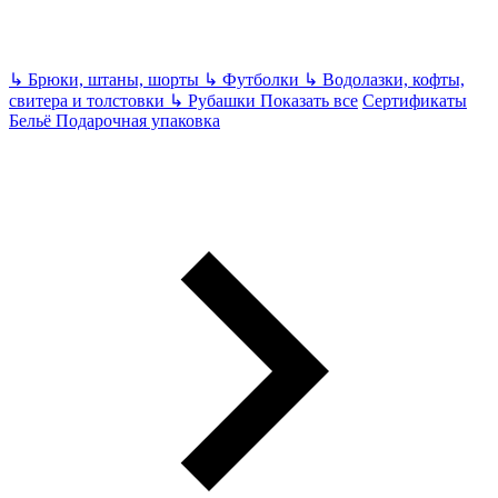
↳
Брюки, штаны, шорты
↳
Футболки
↳
Водолазки, кофты,
свитера и толстовки
↳
Рубашки
Показать все
Сертификаты
Бельё
Подарочная упаковка