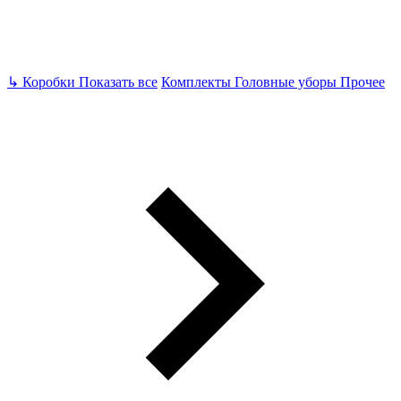
↳
Коробки
Показать все
Комплекты
Головные уборы
Прочее