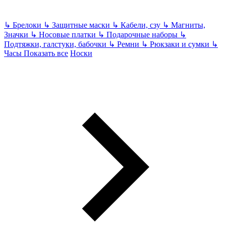
↳
Брелоки
↳
Защитные маски
↳
Кабели, сзу
↳
Магниты,
Значки
↳
Носовые платки
↳
Подарочные наборы
↳
Подтяжки, галстуки, бабочки
↳
Ремни
↳
Рюкзаки и сумки
↳
Часы
Показать все
Носки