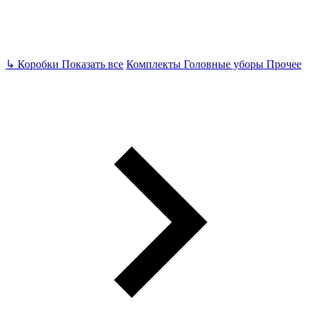
↳
Коробки
Показать все
Комплекты
Головные уборы
Прочее