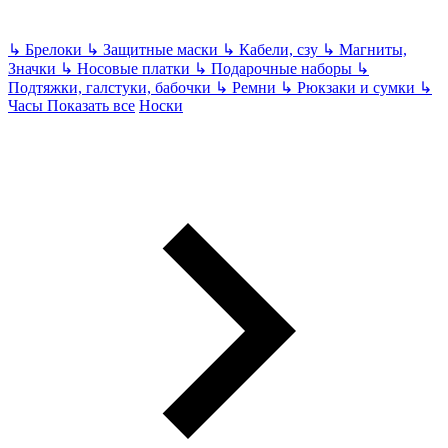
↳
Брелоки
↳
Защитные маски
↳
Кабели, сзу
↳
Магниты,
Значки
↳
Носовые платки
↳
Подарочные наборы
↳
Подтяжки, галстуки, бабочки
↳
Ремни
↳
Рюкзаки и сумки
↳
Часы
Показать все
Носки