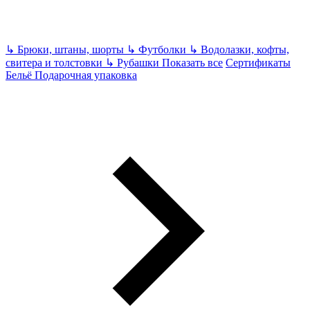
↳
Брюки, штаны, шорты
↳
Футболки
↳
Водолазки, кофты,
свитера и толстовки
↳
Рубашки
Показать все
Сертификаты
Бельё
Подарочная упаковка