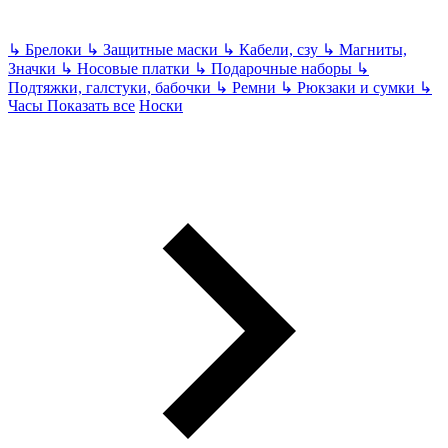
↳
Брелоки
↳
Защитные маски
↳
Кабели, сзу
↳
Магниты,
Значки
↳
Носовые платки
↳
Подарочные наборы
↳
Подтяжки, галстуки, бабочки
↳
Ремни
↳
Рюкзаки и сумки
↳
Часы
Показать все
Носки