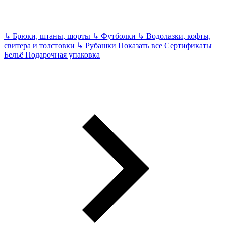
↳
Брюки, штаны, шорты
↳
Футболки
↳
Водолазки, кофты,
свитера и толстовки
↳
Рубашки
Показать все
Сертификаты
Бельё
Подарочная упаковка