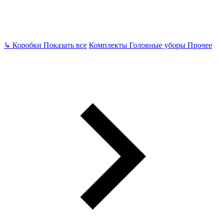
↳
Коробки
Показать все
Комплекты
Головные уборы
Прочее