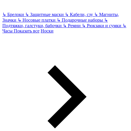
↳
Брелоки
↳
Защитные маски
↳
Кабели, сзу
↳
Магниты,
Значки
↳
Носовые платки
↳
Подарочные наборы
↳
Подтяжки, галстуки, бабочки
↳
Ремни
↳
Рюкзаки и сумки
↳
Часы
Показать все
Носки