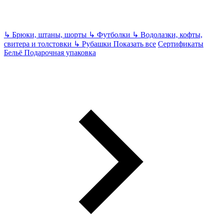
↳
Брюки, штаны, шорты
↳
Футболки
↳
Водолазки, кофты,
свитера и толстовки
↳
Рубашки
Показать все
Сертификаты
Бельё
Подарочная упаковка