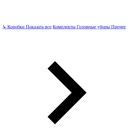
↳
Коробки
Показать все
Комплекты
Головные уборы
Прочее