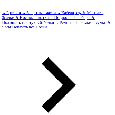
↳
Брелоки
↳
Защитные маски
↳
Кабели, сзу
↳
Магниты,
Значки
↳
Носовые платки
↳
Подарочные наборы
↳
Подтяжки, галстуки, бабочки
↳
Ремни
↳
Рюкзаки и сумки
↳
Часы
Показать все
Носки